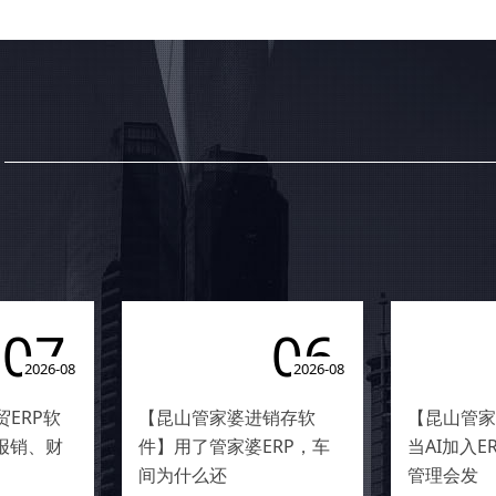
07
06
2026-08
2026-08
ERP软
【昆山管家婆进销存软
【昆山管家
报销、财
件】用了管家婆ERP，车
当AI加入
间为什么还
管理会发