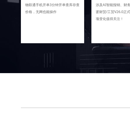
物联通手机开单3分钟开单查库存查
涉及AI智能报销、财
价格，无网也能操作
婆财贸/工贸V26.0正
项变化值得关注！