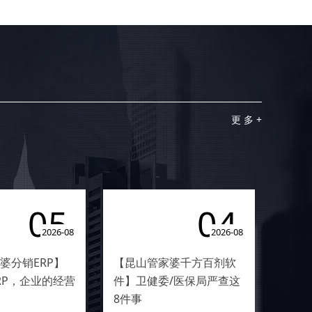
更 多 +
05
04
2026-08
2026-08
婆分销ERP】
【昆山管家婆千方百剂软
ERP，企业的经营
件】卫健委/医保局严查这
8件事