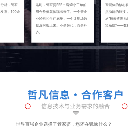
务分析，管家
这时，管家婆ERP + 辉煌小工单的
智能体的核心
式发版，100余
组合价值就体现出来了。一个管企
点功能的炫技，
业经营和生产底座，一个让现场数
从“报表查询系
据及时报上来。不是替代，而是补
策系统”——数
齐。
世界百强企业选择了管家婆，您还在犹豫什么？