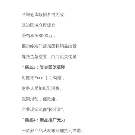
区域仓库数据各自为政，
这边区域仓库爆仓
滞销积压8000万，
那边终端门店却因畅销品缺货
导致货架空置，白白流失销量
“
痛点3：
资金回笼极慢
对账靠Excel手工勾稽，
财务人员加班到深夜。
账期混乱，催款难，
企业现金流像“挤牙膏”。
“
痛点4：
新品推广无力
一款好产品从发布到铺货到终端，